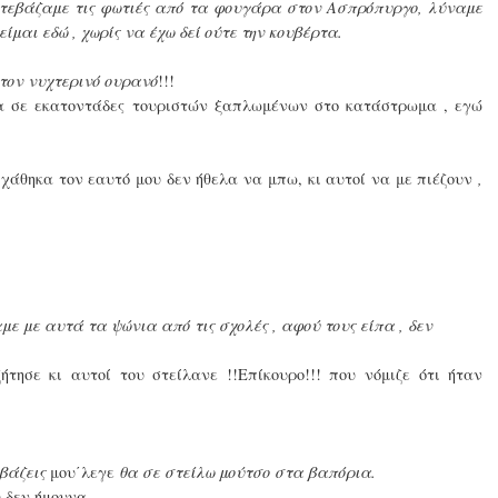
κατεβάζαμε τις φωτιές από τα φουγάρα στον Ασπρόπυργο, λύναμε
ίμαι εδώ , χωρίς να έχω δεί ούτε την κουβέρτα.
τον νυχτερινό ουρανό
!!!
σα σε εκατοντάδες τουριστών ξαπλωμένων στο κατάστρωμα , εγώ
ίχάθηκα τον εαυτό μου δεν ήθελα να μπω, κι αυτοί να με πιέζουν
,
με με αυτά τα ψώνια από τις σχολές , αφού τους είπα , δεν
τησε κι αυτοί του στείλανε !!Επίκουρο!!! που νόμιζε ότι ήταν
αβάζεις
μου΄λεγε
θα σε στείλω μούτσο στα βαπόρια.
 δεν ήμουνα.