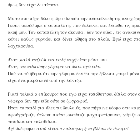
όμως δεν είχα δει τίποτα.
Με το που πήγε δέκα η ώρα άκουσα την ανακοίνωση της αναχώρη
Γκουπ ακούστηκε ο καταπέλτης που έκλεινε, και ένιωθα τις προ
ακοή μου. Τον καταπέλτη τον άκουσα , δεν τον είδα , τις ανακοιν
κάνει καθως γυρνάει και δίνει ώθηση στο πλοίο. Εγώ είχα πι
λαχταρούσα.
Άντε ,καλό ταξείδι και καλή αρχή
είπα μέσα μου.
Άντε, να πάω στην γέφυρα να δω κι εγώ κάτι.
Πού να τό ήξερα ότι την γέφυρα δεν θα την έβλεπα ,παρά μόνο 
είχα ένα μικρό κενό από την λάντζα.
Γιατί τελικά ο επίκουρος που εγώ είχα τοπόθετήσει δίπλα στον
γέφυρα δεν την είδε ούτε σε ζωγραφιά.
Ήταν το παιδί για όλες τις δουλειές, που πήγαινε κόσμο στις καμ
σφούγγάριζε, έπλενε πιάτα ,σκούπιζε μαχαιριπίρουνα, γύριζε 
τασάκια και καλαθάκια.
Αχ!
σκέφτηκα
αυτό είναι ο επίκουρος ή το βλέπω σε όνειρο
?