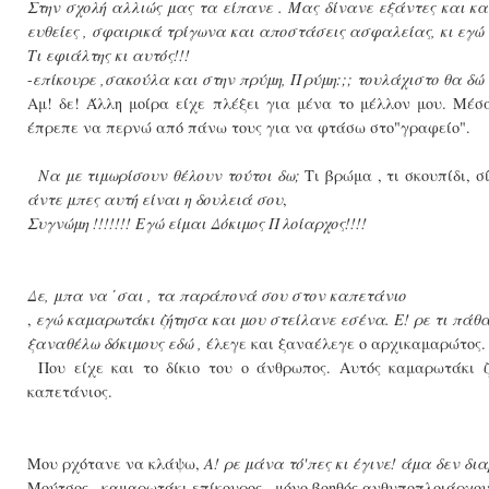
Στην σχολή αλλιώς μας τα είπανε . Μας δίνανε εξάντες και 
ευθείες , σφαιρικά τρίγωνα και αποστάσεις ασφαλείας, κι εγώ ε
Τι εφιάλτης κι αυτός!!!
-
επίκουρε ,σακούλα και στην πρύμη, Πρύμη:;;
τουλάχιστο θα δώ 
Αμ! δε! Άλλη μοίρα είχε πλέξει για μένα το μέλλον μου. Μέ
έπρεπε να περνώ από πάνω τους για να φτάσω στο"γραφείο".
Να με τιμωρίσουν θέλουν τούτοι δω;
Τι βρώμα , τι σκουπίδι, σ
άντε μπες αυτή είναι η δουλειά σου
,
Συγνώμη !!!!!!! Εγώ είμαι Δόκιμος Πλοίαρχος!!!!
Δε, μπα να ΄σαι , τα παράπονά σου στον καπετάνιο
,
εγώ καμαρωτάκι ζήτησα και μου στείλανε εσένα. Ε! ρε τι πάθα
ξαναθέλω δόκιμους εδώ ,
έλεγε και ξαναέλεγε ο αρχικαμαρώτος.
Που είχε και το δίκιο του ο άνθρωπος. Αυτός καμαρωτάκι ζή
καπετάνιος.
Μου ρχότανε να κλάψω,
Α! ρε μάνα τό'πες κι έγινε! άμα δεν δι
Μούτσος , καμαρωτάκι επίκουρος...μόνο βοηθός ανθυποπλοιάρχου