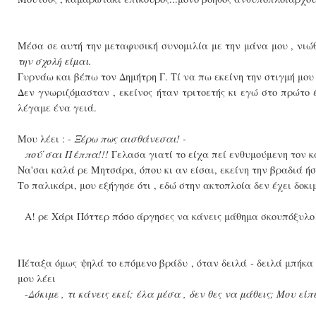
Μέσα σε αυτή την μεταφυσική συνομιλία με την μάνα μου , νιώ
την σχολή είμαι.
Γυρνάω και βέπω τον Δημήτρη Γ. Τί να πω εκείνη την στιγμή μου
Δεν γνωριζόμασταν , εκείνος ήταν τριτοετής κι εγώ στο πρώτο 
λέγαμε ένα γειά.
Μου λέει : -
Ξέρω πως αισθάνεσαι! -
πού΄σαι Πέππα!!!
Γελασα γιατί το είχα πεί ενθυμούμενη τον 
Να'σαι καλά ρε Μητσάρα, όπου κι αν είσαι, εκείνη την βραδιά ή
Το παλικάρι, μου εξήγησε ότι , εδώ στην ακτοπλοία δεν έχει δοκιμ
Α! ρε Χάρι Πόττερ πόσο άργησες να κάνεις μάθημα σκουπόξυλο!
Πέταξα όμως ψηλά το επόμενο βράδυ , όταν δειλά - δειλά μπήκα
μου λέει
-
Δόκιμε , τι κάνεις εκεί; έλα μέσα , δεν θες να μάθεις; Μου είπ