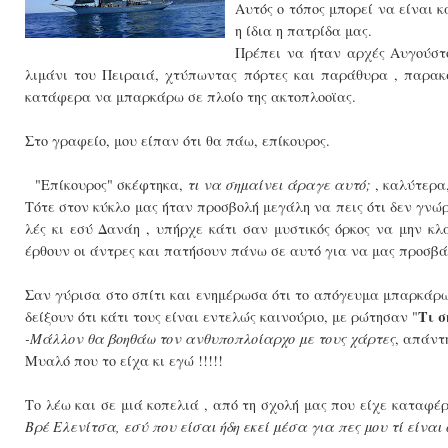
Αυτός ο τόπος μπορεί να είναι 
η ίδια η πατρίδα μας.
Πρέπει να ήταν αρχές Αυγούστ
λιμάνι του Πειραιά, χτύπωντας πόρτες και παράθυρα , παρακ
κατάφερα να μπαρκάρω σε πλοίο της ακτοπλοοϊας.
Στο γραφείο, μου είπαν ότι θα πάω, επίκουρος.
"Επίκουρος" σκέφτηκα,
τι να σημαίνει άραγε αυτό;
, καλύτερα,
Τότε στον κύκλο μας ήταν προσβολή μεγάλη να πεις ότι δεν γνώρ
λές κι εσύ Δανάη , υπήρχε κάτι σαν μυστικός όρκος να μην κλ
έρθουν οι άντρες και πατήσουν πάνω σε αυτό για να μας προσβ
Σαν γύρισα στο σπίτι και ενημέρωσα ότι το απόγευμα μπαρκάρω ε
Τι σ
δείξουν ότι κάτι τους είναι εντελώς καινούριο, με ρώτησαν "
-Μάλλον θα βοηθάω τον ανθυποπλοίαρχο με τους χάρτες
, απάντ
Μυαλό που το είχα κι εγώ !!!!!
Το λέω και σε μιά κοπελιά , από τη σχολή μας που είχε καταφέρε
Βρέ Ελενίτσα, εσύ που είσαι ήδη εκεί μέσα για πες μου τί είναι 