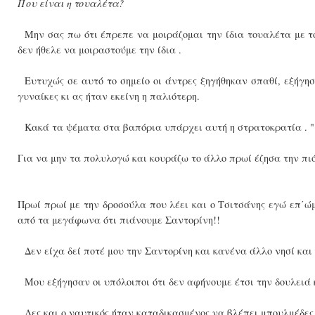
Που είναι η τουαλέτα?
Μην σας πω ότι έπρεπε να μοιράζομαι την ίδια τουαλέτα με τ
δεν ήθελε να μοιραστούμε την ίδια .
Ευτυχώς σε αυτό το σημείο οι άντρες ξηγήθηκαν σπαθί, εξήγη
γυναίκες κι ας ήταν εκείνη η παλιότερη.
Κακά τα ψέματα στα βαπόρια υπάρχει αυτή η στρατοκρατία . " 
Για να μην τα πολυλογώ και κουράζω το άλλο πρωί έζησα την πιό
Πρωί πρωί με την δροσούλα που λέει και ο Τσιτσάνης εγώ επ΄ώ
από τα μεγάφωνα ότι πιάνουμε Σαντορίνη!!
Δεν είχα δεί ποτέ μου την Σαντορίνη και κανένα άλλο νησί και
Μου εξήγησαν οι υπόλοιποι ότι δεν αφήνουμε έτσι την δουλειά
Λες και ο ναυτικός ήταν καταδικασμένος να βλέπει μπουλμέδες