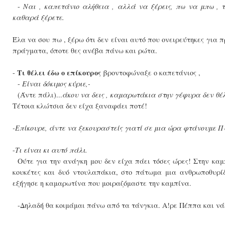
-
Ναι , καπετάνιο αλήθεια , αλλά να ξέρεις, πω να μπω , 
καθαρά ξέρετε.
Έλα να σου πω , ξέρω ότι δεν είναι αυτό που ονειρεύτηκες για 
πράγματα, όποτε θες ανέβα πάνω και ρώτα.
Τι θέλει έδω ο επίκουρος
-
βροντοφώναξε ο καπετάνιος ,
-
Είναι δόκιμος κύριε,-
(Άντε πάλι)...
άκου να δεις , καμαρωτάκια στην γέφυρα δεν θέ
Τέτοια κλώτσια δεν είχα ξαναφάει ποτέ!
-Επίκουρε, άντε να ξεκουραστείς γιατί σε μια ώρα φτάνουμε Πά
-
Τι είναι κι αυτό πάλι.
Ούτε για την ανάγκη μου δεν είχα πάει τόσες ώρες! Στην κα
κουκέτες και δυό ντουλαπάκια, στο πάτωμα μια ανθρωποθυρίδ
εξήγησε η καμαρωτίνα που μοιραζόμαστε την καμπίνα.
-Δηλαδή θα κοιμάμαι πάνω από τα τάνγκια. Α!ρε Πέππα και νά