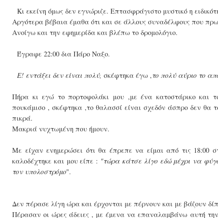
Κι εκείνη όμως δεν εγνώριζε. Επτασφράγιστο μυστικό η ειδικότ
Αργότερα βέβαια έμαθα ότι και σε άλλους συναδέλφους που πρ
Ανοίγω και την εφημερίδα και βλέπω το δρομολόγιο.
Έγραφε 22:00 δια Πάρο Ναξο.
Ε! εντάξει δεν είναι πολύ,
σκέφτηκα έγω ,
το πολύ αύριο το α
Πήρα κι εγώ το πορτοφολάκι μου ,με ένα κατοστάρικο και 
πουκάμισο , σκέφτηκα ,το θαλασσί είναι σχεδόν άσπρο δεν θα τ
πικρά.
Μακριά νυχτωμένη που ήμουν.
Με είχαν ενημερώσει ότι θα έπρεπε να είμαι από τις 18:00 σ
καλοδέχτηκε και μου είπε :
"τώρα κάτσε λίγο εδώ μέχρι να φύγ
τον υπολοστρόμο
".
Δεν πέρασε λίγη ώρα και έρχονται με πέρνουν και με βάζουν δίπ
Πέρασαν οι ώρες άδειες , με έμενα να επαναλαμβάνω αυτή την