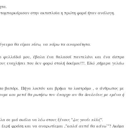
ητα.
ωτομπαρκάρισαν στην ακτοπλοϊα η πρώτη φορά ήταν ανάλογη.
πόγευμα θα είμαι πίσω, να πάρω τα απαραίτητα.
το φυλλάδιό μου, έβαλα ένα θαλασσί παντελόνι και ένα άσπρο
ους ενοχλήσει που δεν φορώ στολή δοκίμου!!!. Εδώ ,σήμερα γελάω
το βαπόρι. Πήγα λοιπόν και βρήκα το λοστρόμο , ο άνθρωπος με
ουμε και μετά θα ρωτήσω τον ύπαρχο αν θα δουλεύεις με εμένα ή
λα σε μιά σκάλα να λέω στους ξένους "
Δις γουέι πλίιζ".
 ξερή φράση και να αναρωτίεμαι ,"
καλά αυτά θα κάνω΄
"? Ακόμα